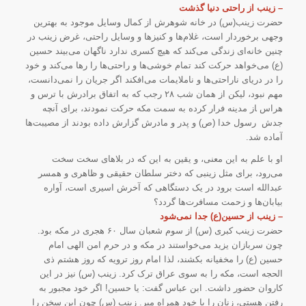
– زینب از راحتی دنیا گذشت
حضرت زینب(س) در خانه شوهرش از کمال وسایل موجود به بهترین
وجهی برخوردار است، غلام‌ها و کنیزها و وسایل راحتی، غرض زینب در
چنین خانه‌ای زندگی می‌کند که هیچ کسری ندارد ناگهان می‌بیند حسین
(ع) می‌خواهد حرکت کند تمام خوشی‌ها و راحتی‌ها را رها می‌کند و خود
را در دریای ناراحتی‌ها و ناملایمات می‌افکند اگر جریان را نمی‌دانست،
مهم نبود، لیکن از همان شب ۲۸ رجب که به اتفاق برادرش با ترس و
هراس ‍از مدینه فرار کرده به سمت مکه حرکت نمودند، برای آنچه
جدش ‍ رسول خدا (ص) و پدر و مادرش گزارش داده بودند از مصیبت‌ها
آماده شد.
او با علم به این معنی، و یقین به این که در بلاهای سخت سخت
می‌رود، برای مثل زینبی که دختر سلطان حقیقی و ظاهری و همسر
عبدالله است برود در یک دستگاهی که آخرش اسیری است، آواره
بیابان‌ها و زحمت مسافرت‌ها گردد؟
– زینب از حسین(ع) جدا نمی‌شود
حضرت زینب کبری (س) از سوم شعبان سال ۶۰ هجری در مکه بود.
چون سربازان یزید می‌خواستند در مکه و در حرم امن الهی امام
حسین (ع) را مخفیانه بکشند، لذا امام روز ترویه که روز هشتم ذی
الحجه است، مکه را به سوی عراق ترک کرد. زینب (س) نیز در این
کاروان حضور داشت. ابن عباس گفت: یا حسین! اگر خود مجبور به
رفتن هستی، زنان را با خود همراه مبر. زینب (س) چون این سخن را