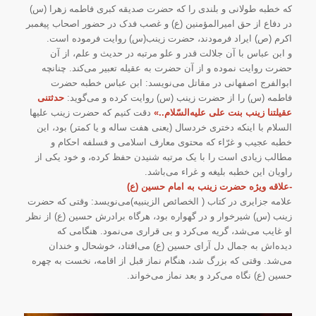
که خطبه طولانی و بلندی را که حضرت صدیقه کبری فاطمه زهرا (س)
در دفاع از حق امیرالمؤمنین (ع) و غصب فدک در حضور اصحاب پیغمبر
اکرم (ص) ایراد فرمودند، حضرت زینب(س) روایت فرموده است.
و ابن عباس با آن جلالت قدر و علو مرتبه در حدیث و علم، از آن
حضرت روایت نموده و از آن حضرت به عقیله تعبیر می‌کند. چنانچه
ابوالفرج اصفهانی در مقاتل می‌نویسد: ابن عباس خطبه حضرت
فاطمه (س) را از حضرت زینب (س) روایت کرده و می‌گوید:
حدثتنی
عقیلتنا زینب بنت علی علیه‌السّلام..»
دقت کنیم که حضرت زینب علیها
السلام با اینکه دختری خردسال (یعنی هفت ساله و یا کمتر) بود، این
خطبه عجیب و غرّاء که محتوی معارف اسلامی و فسلفه احکام و
مطالب زیادی است را با یک مرتبه شنیدن حفظ کرده، و خود یکی از
راویان این خطبه بلیغه و غراء می‌باشد.
-علاقه ویژه حضرت زینب به امام حسین (ع)
علامه جزایری در کتاب ( الخصائص الزینبیه)می‌نویسد: وقتی که حضرت
زینب (س) شیرخوار و در گهواره بود، هرگاه برادرش حسین (ع) از نظر
او غایب می‌شد، گریه می‌کرد و بی قراری می‌نمود. هنگامی که
دیده‌اش به جمال دل آرای حسین (ع) می‌افتاد، خوشحال و خندان
می‌شد. وقتی که بزرگ شد، هنگام نماز قبل از اقامه، نخست به چهره
حسین (ع) نگاه می‌کرد و بعد نماز می‌خواند.