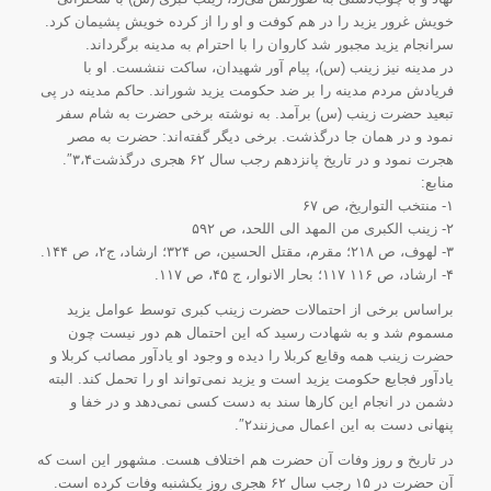
خویش غرور یزید را در هم کوفت و او را از کرده خویش پشیمان کرد.
سرانجام یزید مجبور شد کاروان را با احترام به مدینه برگرداند.
در مدینه نیز زینب (س)، پیام آور شهیدان، ساکت ننشست. او با
فریادش مردم مدینه را بر ضد حکومت یزید شوراند. حاکم مدینه در پی
تبعید حضرت زینب (س) برآمد. به نوشته برخی حضرت به شام سفر
نمود و در همان جا درگذشت. برخی دیگر گفته‏‌اند: حضرت به مصر
هجرت نمود و در تاریخ پانزدهم رجب سال ۶۲ هجری درگذشت۳،۴″.
منابع:
۱- منتخب التواریخ، ص ۶۷
۲- زینب الکبری من المهد الی اللحد، ص ۵۹۲
۳- لهوف، ص ۲۱۸؛ مقرم،‌ مقتل الحسین، ص ۳۲۴؛ ارشاد، ج۲، ص ۱۴۴.
۴- ارشاد، ص ۱۱۶ ۱۱۷؛ بحار الانوار، ج ۴۵، ص ۱۱۷.
براساس برخی از احتمالات حضرت زینب کبری توسط عوامل یزید
مسموم شد و به شهادت رسید که این احتمال هم دور نیست چون
حضرت زینب همه وقایع کربلا را دیده و وجود او یادآور مصائب کربلا و
یادآور فجایع حکومت یزید است و یزید نمی‌تواند او را تحمل کند. البته
دشمن در انجام این کارها سند به دست کسی نمی‌دهد و در خفا و
پنهانی دست به این اعمال می‌زنند۲″.
در تاریخ و روز وفات آن حضرت هم اختلاف هست. مشهور این است که
آن حضرت در ۱۵ رجب سال ۶۲ هجری روز یکشنبه وفات کرده است.