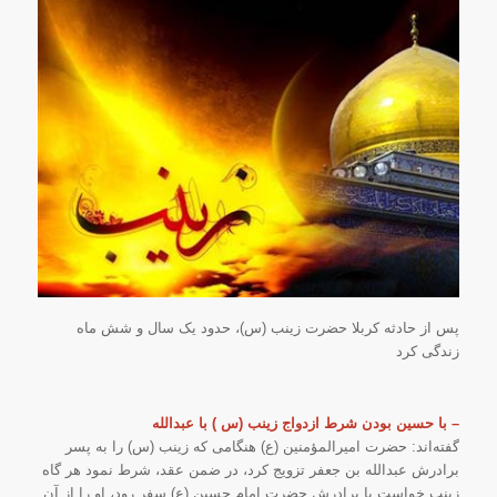
پس از حادثه کربلا حضرت زینب (س)، حدود یک سال و شش ماه
زندگی کرد
– با حسین بودن شرط ازدواج زینب (س ) با عبدالله
گفته‌اند: حضرت امیرالمؤمنین (ع) هنگامی که زینب (س) را به پسر
برادرش عبدالله بن جعفر تزویج کرد، در ضمن عقد، شرط نمود هر گاه
زینب خواست با برادرش حضرت امام حسین (ع) سفر رود، او را از آن