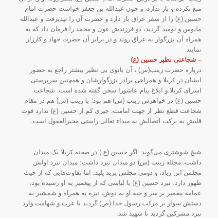
منع نکرده و باز ندارد، و چون عبدالله بن جعفر خواست حضرت امام
حسین (ع) را از سفر عراق باز دارد و حضرت آن را نپذیرفت و عبدالله
مایوس و نومید گردید، دو فرزندش عون و محمد را فرمان داد که به
همراه آن بزرگوار به عراق روند و در برابر آن حضرت جهاد و کارزار
نمایند.
– شجاعتی نظیر حسین (ع)
درباره حضرت زینب(س) ، آن بانوی بی نظیر بیشتر راجع به حضور
ایشان در کربلا و همراهی برادر بزرگوارشان و همچنین سرپرستی
اسرای کربلا و ابلاغ پیام عاشورا سخن گفته شده است. شجاعت
حسین (ع) در خواهرش زینب (س) هم بود؛ یا زینب (س) هم در مقام
شجاعت قطع نظر از جهت امامت، چیزی کم از حسین (ع) ندارد قوت
قلبش به برکت اتصالش به مبداء تعالی راستی محیرالعقول است.
شیخ شوشتری می‌گوید: اگر حسین (ع ) در صحنه کربلا یک میدان
داشت، مجلله زینب (س) دو میدان نبرد داشت: میدان نبرد اولش
مجلس ابن زیاد، و دومی مجلس یزید پلید. اما تفاوت‌هایی که از حیث
ظهور دارد، نبرد حسین (ع) با لباسی که از پیغمبر به او رسیده بود،
عمامه پیغمبر بر سر و جبه او به دوش، نیزه به همراه و شمشیر به
دستش سوار بر مرکب رسول خدا (ص) گردید با عزت و شهامت وارد
نبرد مشرکین گردید تا شهید شد.