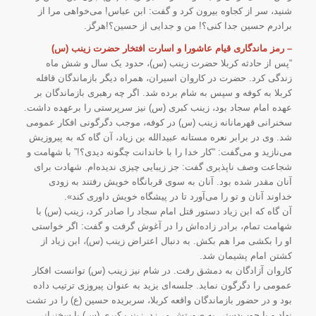
شنید، سر از کجاوه بیرون کرد و گفت: ابن عباس! می‌خواهی مرا از
برادرم حسین جدا کنی؟! من و جدایی از حسین؟!هرگز.
– رمز ماندگاری قیام عاشورا و
اسارت افتخار حضرت زینب (س)
“پس از حادثه کربلا حضرت زینب (س)، حدود یک سال و شش ماه
زندگی کرد. حضرت در کاروان اسیران، همراه دیگر بازماندگان قافله
کربلا به کوفه و سپس به شام برده شد. اگر چه رهبری بازماندگان بر
عهده امام سجاد بود، زینب کبری (س) نیز سرپرستی را برعهده داشت.
سخنرانی قهرمانانه زینب (س) در کوفه، موجب دگرگونی افکار عمومی
شد. وی در برابر نعره مستانه عبیدالله بن زیاد، آن گاه که به پیروزیش
می‏‌نازید و می‏‌گفت: “کار خدا را با خاندانت چگونه دیدی؟!” با شهامت و
شجاعت وصف ناپذیری گفت: جز زیبایی چیزی ندیده‏‌ام. شهادت برای
آنان مقدر شده بود. آنان به سوی قربانگاه خویش رفتند به زودی
خداوند آنان و تو را می‏‌آورد تا در پیشگاه خویش داوری کند».
آن گاه که ابن زیاد دستور قتل امام سجاد را صادر کرد، زینب (س) با
شهامت تمام، برادر زاده‏‌اش را در آغوش گرفت و گفت: اگر خواستی
او را بکشی مرا هم بکش. به دنبال اعتراض زینب (س)، ابن زیاد از
کشتن امام پشیمان شد.
کاروان آزادگان به دمشق رفت. در شام نیز زینب (س) توانست افکار
عمومی را دگرگون نماید. جلسه‏‌ای یزید به عنوان پیروزی ترتیب داده
بود و در حضور بازماندگان واقعه کربلا، سربریده حسین (ع) را در تشت
نهاد و با چوب‌د‌ستی به صورتش می‏‌زد، زینب کبری (س) با سخنرانی