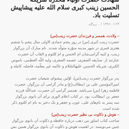
الحسین زینب کبری سلام الله علیه پیشاپیش
تسلیت باد.
/
۱۳۹۶-۰۱-۲۳
۰ دیدگاه
– ولادت، همسر و فرزندان حضرت زینب(س)
حضرت زینب کبری (س) در روز پنجم جمادی الاولی سال پنجم یا ششم
هجری قمری در شهر مدینه منوّره متولّد شدند. نام مبارک آن بزرگوار
زینب، و کنیه گرامی‌شان ام الحسن و ام کلثوم و القاب آن حضرت
عبارتند از: صدّیقه الصغری، عصمه الصغری، ولیه اللّه العظمی، ناموس
الکبری، شریکه الحسین علیهالسّلام و عالمه غیر معلّمه، فاضله، کامله و
…
پدر بزرگوار حضرت زینب(س)، اوّلین پیشوای شیعیان حضرت
امیرالمؤمنین علی بن ابیطالب(ع) و مادر گرامی آن بزرگوار، حضرت
فاطمه زهرا (س) می‌باشد. همسر گرامی آن حضرت، عبداللّه فرزند
جعفر بن ابیطالب، بود. در کتاب اعلام الوری برای آن بانوی بزرگوار
سه پسر به نام‌های علی، عون، و جعفر و یک دختر به نام ام کلثوم ذکر
شده است.
– هوش و ذکاوت بی نظیر
حضرت زینب(س)
صاحب کتاب اساور من ذهب درباره حافظه و ذکاوت آن بانوی بزرگوار
چنین می‌نویسد: در اهمیت هوش و ذکاوت آن بانوی بزرگوار همین بس