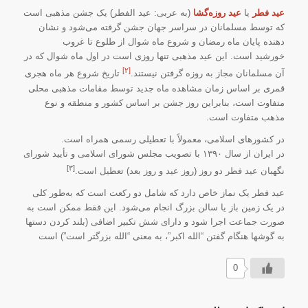
عید فطر
یا
عید روزه‌گشا
(به عربی:
عید الفطر
) یک جشن مذهبی است
که توسط مسلمانان در سراسر جهان جشن گرفته می‌شود و نشان
دهنده پایان ماه رمضان و شروع ماه شوال از طلوع تا غروب
خورشید است. این عید مذهبی تنها روزی است در اول ماه شوال که در
[۲]
آن مسلمانان مجاز به روزه گرفتن نیستند.
تاریخ شروع هر ماه هجری
قمری بر اساس زمان مشاهده ماه جدید توسط مقامات مذهبی محلی
متفاوت است، بنابراین روز جشن بر اساس کشور و منطقه و نوع
مذهب متفاوت است.
در کشورهای اسلامی، معمولاً با تعطیلی رسمی همراه است.
در ایران از سال ۱۳۹۰ با تصویب مجلس شورای اسلامی و تأیید شورای
[۳]
نگهبان عید فطر دو روز (روز عید و روز بعد) تعطیل است.
عید فطر یک نماز خاص دارد که شامل دو رکعت است که به‌طور کلی
در یک زمین باز یا سالن بزرگ انجام می‌شود. این فقط ممکن است به
صورت جماعت اجرا شود و دارای شش تکبیر اضافی (بلند کردن دستها
به گوشها هنگام گفتن “الله اکبر”، به معنی “الله بزرگتر است”) است
0