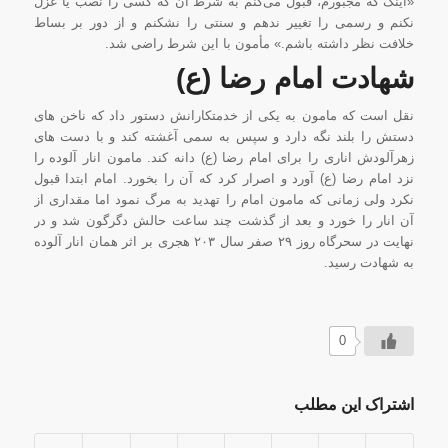
«اینک که مجبورم، قبول می‌کنم به شرط آن که کسی را نصب یا عزل
نکنم و رسمی را تغییر ندهم و سنتی را نشکنم و از دور بر بساط
خلافت نظر داشته باشم.» مأمون با این شرط راضی شد.
شهادت ا
مام رضا (ع)
نقل است که مامون به یکی از خدمتکارانش دستور داد که ناخن های
دستش را بلند نگه دارد و سپس به سمی آغشته کند و با دست های
زهرآلودش اناری را برای امام رضا (ع) دانه کند. مامون انار آلوده را
نزد امام رضا (ع) آورد و اصرار کرد که آن را بخورد. امام ابتدا قبول
نکرد ولی زمانی که مامون امام را تهدید به مرگ نمود اما مقداری از
آن انار را خورد و بعد از گذشت چند ساعت حالش دگرگون شد و در
نهایت در سحرگاه روز ۲۹ صفر سال ۲۰۳ هجری بر اثر همان انار آلوده
به شهادت رسید.
0
اشتراک این مطلب