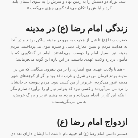
شد، نوزاد دو دستش را به زمین نهاد و سرش را به سوی آسمان بلند
کرد و لبانش را تکان می‌داد؛ گویی چیزی می‌گفت.»
زندگی امام رضا (ع
) در مدینه
حضرت رضا (ع) تا قبل از هجرت به مرو در مدینه ساکن بودند و در آنجا
به هدایت مردم و تبیین معارف دینی و سیره نبوی می‌پرداختند. مردم
مدینه نیز بسیار امام را دوست می‌داشتند. امام در گفتگویی که با
مأمون درباره ولایت عهدی داشتند، در این باره این گونه می‌فرمایند:
«همانا ولایت عهدی هیچ امتیازی را بر من نیفزود. هنگامی که من در
مدینه بودم فرمان من در شرق و غرب نافذ بود و اگر از کوچه‌های شهر
مدینه عبور می‌کردم، عزیرتر از من کسی نبود. مردم پیوسته حاجاتشان
را نزد من می‌آوردند و کسی نبود که بتوانم نیاز او را برآورده سازم مگر
اینکه این کار را انجام می‌دادم و مردم به چشم عزیز و بزرگ خویش،
به من مى‌نگریستند.»
ازدواج امام رضا
(ع)
همسر دائمی امام رضا (ع) ام حبیبه نام داشت اما ایشان دارای تعدادی