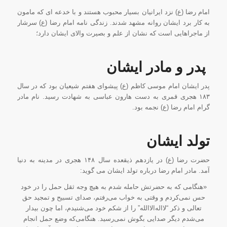
امام رضا (ع) نزد ایرانیان بسیار محبوب هستند و با خدعه ای که مامون
به کار برد ایشان روانه مشهد شدند. زندگی نامه امام رضا (ع) سرشار
از ماجراهایی است که نشان از علم و بصیرت والای ایشان دارد؛
پدر و ماد
ر ایشان
پدر ایشان امام موسی کاظم (ع) پیشوای هفتم شیعیان بود که در سال
۱۸۳ هجری قمری به دست هارون عباسی به شهادت رسید. نام مادر
گرام امام رضا (ع) نجمه بود.
تولد ا
یشان
حضرت رضا (ع) در یازدهم ذیقعده سال ۱۴۸ هجری در مدینه به دنیا
آمد. مادر امام رضا درباره تولد ایشان می گوید:
«هنگامی که به حضرتش حامله شدم به هیچ وجه ثقل حمل را در خود
حس نمی‌کردم و وقتی به خواب می‌رفتم، صدای تسبیح و تمجید حق
تعالی و ذکر “لااله‌الاالله” را از شکم خود می‌شنیدم، اما چون بیدار
می‌شدم دیگر صدایی بگوش نمی‌رسید. هنگامی‌که وضع حمل انجام