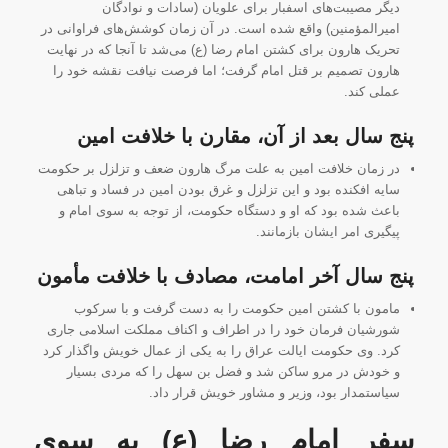
دیگر مصیبت‌های اسفبار برای علویان (سادات و نوادگان
امیرالمؤمنین) واقع شده است. در آن زمان کوشش‌های فراوانی در
تحریک هارون برای کشتن امام رضا (ع) می‌شد تا آنجا که در نهایت
هارون تصمیم بر قتل امام گرفت؛ اما فرصت نیافت نقشه خود را
عملی کند.
پنج سال بعد از‌ آن، مقارن با خلافت امین
در زمان خلافت امین به علت مرگ هارون ضعف و تزلزل بر حکومت
سایه افکنده بود و این تزلزل و غرق بودن امین در فساد و تباهی
باعث شده بود که او و دستگاه حکومت، از توجه به سوی امام و
پیگیری امر ایشان بازمانند.
پنج سال آخر امامت، مصادف با خلافت مأمون
مامون با کشتن امین حکومت را به دست گرفت و با سرکوب
شورشیان فرمان خود را در اطراف و اکناف مملکت اسلامی جاری
کرد. وی حکومت ایالت عراق را به یکی از عمال خویش واگذار کرد
و خودش در مرو ساکن شد و فضل ‌بن ‌سهل را که مردی بسیار
سیاستمدار بود، وزیر و مشاور خویش قرار داد.
سفر امام رضا
(ع) به سوی