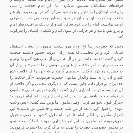
فرقه‌های مسلمانان تضمین می‌کرد. اما اگر امام خلافت را نمی
پذیرفت، ایشان را به اجبار ولیعهد خود می‌کرد که در این صورت باز هم
خلافت و حکومت او در میان مردم و شیعیان توجیه می شد. از طرفی
او می‌توانست امام را نزد خود ساکن کند و از نزدیک مراقب رفتار امام
و پیروانش باشد و هر حرکتی از سوی امام و شیعیان ایشان را سرکوب
کند.
وقتی که حضرت رضا (ع) وارد مرو شدند، مأمون از ایشان استقبال
شایانی کرد و در مجلسی که همه ارکان دولت حضور داشتند صحبت
کرد و گفت: «همه بدانند من در آل عباس و آل علی هیچ کس را بهتر و
صاحب حق‌تر به امر خلافت از علی بن موسی رضا ندیدم.» پس از آن
به حضرت رو کرد و گفت: «تصمیم گرفته‌ام که خود را از خلافت خلع
کنم و آن را به شما واگذار نمایم.» حضرت فرمودند: «اگر خلافت را
خدا برای تو قرار داده جایز نیست که به دیگری ببخشی و اگر خلافت از
آن تو نیست، تو چه اختیاری داری که به دیگری تفویض نمایی.» مأمون
بر خواسته خود پافشاری کرد و بر امام اصرار ورزید. اما امام فرمودند:‌
«هرگز قبول نخواهم کرد.» وقتی مأمون مأیوس شد گفت: «پس ولایت
عهدی را قبول کن تا بعد از من شما خلیفه و جانشین من باشید.» این
اصرار مأمون و انکار امام تا دو ماه طول کشید و حضرت قبول
نمی‌فرمودند اما مأمون بر این امر پافشاری نمود تا آنجا که مخفیانه و
در مجلس خصوصی حضرت را تهدید به مرگ کرد. لذا حضرت فرمودند: