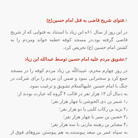
۱
.فتوای شریح قاضی به قتل امام حسین(ع
)
در این روز از سال ۶۱ه ابن زیاد با استناد به فتوایی که از شریح
قاضی گرفته بود،در مسجد کوفه خطبه خواند ومردم را به
کشتن امام حسین (ع) تحریص کرد.
۲
.تشویق مردم علیه امام حسین توسط عبدالله ابن زیاد
در روز چهارم محرم، عبیداللّه‏ بن زیاد مردم کوفه را در مسجد
جمع کرد و سخنرانی نمود و ضمن آن مردم را برای شرکت در
جنگ با امام حسین علیه‏السلام تشویق و ترغیب نمود.
به دنبال آن ۱۳ هزار نفر در قالب ۴ گروه که عبارت بودند از:
۱٫ شمر بن ذی الجوشن با چهار هزار نفر؛
۲٫ یزید بن رکاب کلبی با دو هزار نفر؛
۳٫ حصین بن نمیر با چهار هزار نفر؛
۴٫ مضایر بن رهینه مازنی با سه هزار نفر؛
به سپاه عمر بن سعد پیوستند.به هم پیوستن نیروهای فوق از