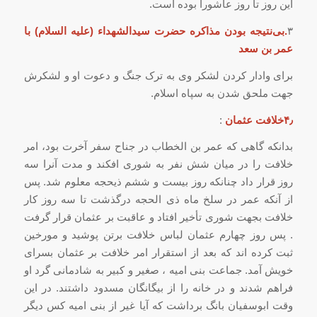
این روز تا روز عاشورا بوده است.
۳
.بی‌نتیجه بودن مذاکره حضرت سیدالشهداء (علیه السلام) با
عمر بن سعد
برای وادار کردن لشکر وی به ترک جنگ و دعوت او و لشکرش
جهت ملحق شدن به سپاه اسلام.
۴٫خلافت عثمان
:
بدانکه گاهى که عمر بن الخطاب در جناح سفر آخرت بود، امر
خلافت را در میان شش نفر به شورى افکند و مدت آنرا سه
روز قرار داد چنانکه روز بیست و ششم ذیحجه معلوم شد. پس
از آنکه عمر در سلخ ماه ذى الحجه درگذشت تا سه روز کار
خلافت بجهت شورى تأخیر افتاد و عاقبت بر عثمان قرار گرفت
. پس روز چهارم عثمان لباس خلافت برتن پوشید و مورخین
ثبت کرده اند که بعد از استقرار امر خلافت بر عثمان بسراى
خویش آمد. جماعت بنى امیه ، صغیر و کبیر به شادمانى گرد او
فراهم شدند و در خانه را از بیگانگان مسدود داشتند. در این
وقت ابوسفیان بانگ برداشت که آیا غیر از بنى امیه کس دیگر