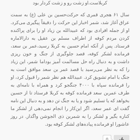
کربلاست.او زشت رو و زشت کردار بود
سال ۶۱ هجری قمری که حرکت
حسین بن علی
(ع) به سمت
عراق آغاز شد، شمر اخبار این حرکت را دقیقاً پیگیری می‌کرد.
او از جمله افرادی بود که
عبیدالله بن زیاد
او را برای پراکنده
کردن مردم کوفه از اطراف
مسلم بن عقیل
به دارالاماره
فرستاد.
پس از آنکه امام حسین به کربلا رسید،
عمر بن سعد
،
فرمانده لشکر کوفه، قصد جلوگیری از جنگ و خون ریزی
داشت و به دنبال راه حل مسالمت آمیز بود
اما شمر، ابن زیاد
را که به نظر می‌رسید با قصد عمر بن سعد موافق است به
جنگ با امام تشویق کرد
. عبیدالله هم نظر شمر را قبول کرد، او
را فرمانده سپاه با ۴۰۰۰ جنگجو کرد و همراه با نامه‌ای به
طرف عمربن سعد فرمانده کوفه به کربلا فرستاد تا از حسین
بخواهد که یا تسلیم شود و یا به جنگ تن دهد و به دنبال این نامه
گفت ای
عمر سعد
، اگر این‌کار را انجام نمی‌دهی از لشکر ما
کناره بگیر و لشکر را به شمربن ذی الجوشن واگذار. در روز
عاشورا او فرمانده پیاده‌های لشکر کوفه بود
.
0