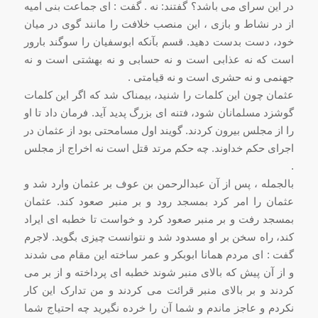
در این سراى مى باشد؟ گفتند: نه . گفت : اى جماعت بنى امیه
از در نشاط و بازى ، این منصب خلافت را مانند گوى در میان
خود، دست بدست دهید. قسم بآنکه ابوسفیان را سوگند بارور
است که نه عذابى است و نه حسابى و نه بهشتى است و نه
جهنمى و نه حشرى است و نه قیامتى .
عثمان چون این کلمات را شنید، بیمناک شد که اگر این کلمات
گوشزد مسلمانان شود، فتنه اى بزرگ پدید آید. فرمان داد تا او
را از مجلس بیرون کردند. گویند اول مسامحتى بود از عثمان در
اجراى حکم خداوند. چه حکم مرتد قتل است نه اخراج از مجلس
.
بالجمله ، پس از آن عبدالرحمن بن عوف بر عثمان وارد شد و
عثمان را امر کرد بمسجد رود و بر منبر صعود کند. عثمان
بمسجد رفت و بر منبر صعود کرد و خواست تا خطبه اى ایراد
کند، راه سخن بر او مسدود شد و نتوانست چیزى بگوید. لاجرم
گفت : اى مردم همانا ابوبکر و عمر ساخته این مقام مى شدند
و از آن پیش که بالاى منبر شوند خطبه اى پرداخته و از بر مى
کردند و بر بالاى منبر قرائت مى کردند و من تدارک این کار
نکردم و عاجز ماندم و شما آن را خرده نگیرید چه احتیاج شما