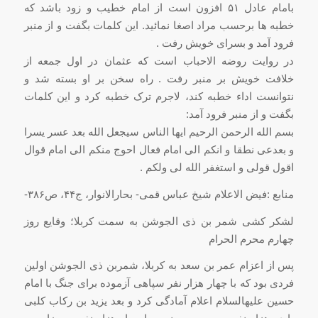
بامام عادل ۵۱ افزون است از امام خطیب و زود باشد که
خطبه ها برحسب مراد اصغا نمائید. این کلمات بگفت و از منبر
فرود آمد و بسراى خویش رفت .
در روایت روضه الاحباب است که عثمان در اول جمعه از
خلافت خویش بر منبر رفت . راه سخن بر او بسته شد و
نتوانست اداء خطبه کند، لاجرم ترک خطبه کرد و این کلمات
بگفت و از منبر فرود آمد:
بسم الله الرحمن الرحیم ایها الناس سیجعل الله بعد عسر یسرا
و بعدعى نطقا و انکم الى امام فعال احوج منکم الى امام قوال
اقول قولى و استغفر الله لى ولکم .
منابع :فیض الاعلام شیخ عباس قمی- بحارالانوار، ج۴۴، ص۳۸۶-
لشکر کشی شمر بن ذی الجوشن به سمت کربلا؛ وقایع روز
چهارم محرم الحرام
پس از اعزام عمر بن سعد به کربلا، شمربن ذى الجوشن اولین
فردى بود که با چهار هزار نفر سپاهى آزموده براى جنگ با امام
حسین علیه‏السلام اعلام آمادگى کرد و بعد یزید بن رکاب کلبى