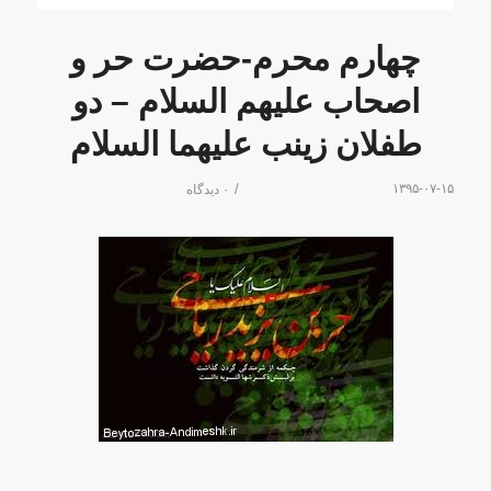
چهارم محرم-حضرت حر و
اصحاب علیهم السلام – دو
طفلان زینب علیهما السلام
/
۱۳۹۵-۰۷-۱۵
۰ دیدگاه